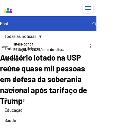
Post
Todas as notícias
siteseicondf
Todas as notícias
28 de jul. de 2025
4 min de leitura
Auditório lotado na USP
Finanças
reúne quase mil pessoas
Política
em defesa da soberania
Economia
nacional após tarifaço de
Internacional
Trump
Destaques
Educação
Saúde