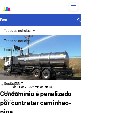
Post
Todas as notícias
Todas as notícias
Finanças
Política
Economia
Internacional
siteseicondf
Destaques
7 de jul. de 2025
2 min de leitura
Condomínio é penalizado
Educação
por contratar caminhão-
Saúde
pipa