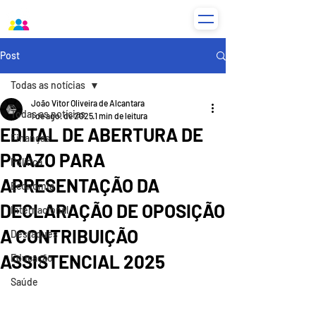
Post
Todas as notícias
João Vitor Oliveira de Alcantara
Todas as notícias
1 de ago. de 2025
1 min de leitura
EDITAL DE ABERTURA DE
Finanças
PRAZO PARA
Política
APRESENTAÇÃO DA
Economia
DECLARAÇÃO DE OPOSIÇÃO
Internacional
A CONTRIBUIÇÃO
Destaques
ASSISTENCIAL 2025
Educação
Saúde