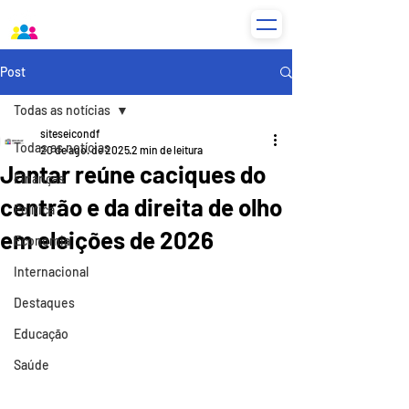
Post
Todas as notícias
siteseicondf
Todas as notícias
20 de ago. de 2025
2 min de leitura
Jantar reúne caciques do
Finanças
centrão e da direita de olho
Política
em eleições de 2026
Economia
Internacional
Destaques
Educação
Saúde