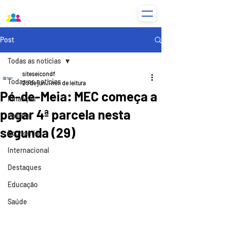
Post
Todas as notícias
siteseicondf
Todas as notícias
29 de jun.
1 min de leitura
Pé-de-Meia: MEC começa a
Finanças
pagar 4ª parcela nesta
Política
segunda (29)
Economia
Internacional
Destaques
Educação
Saúde