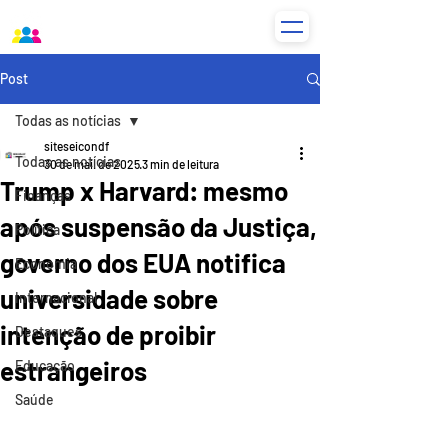
Post
Todas as notícias
siteseicondf
Todas as notícias
30 de mai. de 2025
3 min de leitura
Trump x Harvard: mesmo
Finanças
após suspensão da Justiça,
Política
governo dos EUA notifica
Economia
universidade sobre
Internacional
intenção de proibir
Destaques
estrangeiros
Educação
Saúde