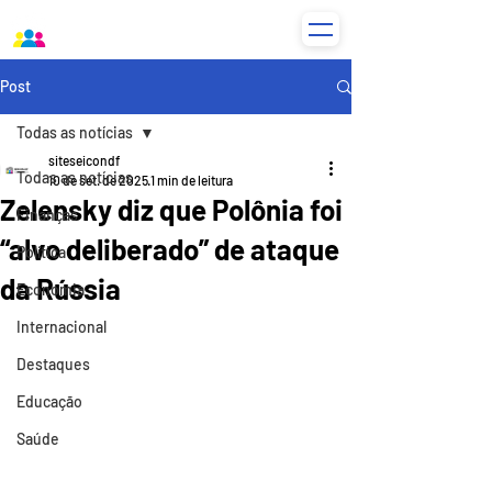
Post
Todas as notícias
siteseicondf
Todas as notícias
10 de set. de 2025
1 min de leitura
Zelensky diz que Polônia foi
Finanças
“alvo deliberado” de ataque
Política
da Rússia
Economia
Internacional
Destaques
Educação
Saúde