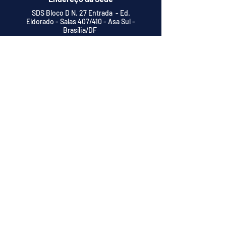
SDS Bloco D N. 27 Entrada - Ed.
Eldorado - Salas 407/410 - Asa Sul -
Brasília/DF
Telefone da Subsede:
+55 (61) 3575-0023
Email:
contato@seicondf.org.br
seicondftag@hotmail.com
Endereço da Subsede
C 12 Lotes 01/02 Sala 106 - Central I -
Taguatinga Centro/DF
© 2025 por SEICON-DF