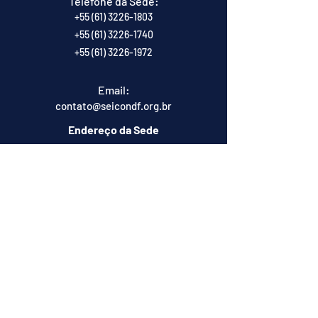
Telefone da Sede:
+55 (61) 3226-1803
+55 (61) 3226-1740
+55 (61) 3226-1972
Email:
contato@seicondf.org.br
Endereço da Sede
SDS Bloco D N. 27 Entrada - Ed.
Eldorado - Salas 407/410 - Asa Sul -
Brasília/DF
Telefone da Subsede:
+55 (61) 3575-0023
Email:
contato@seicondf.org.br
seicondftag@hotmail.com
Endereço da Subsede