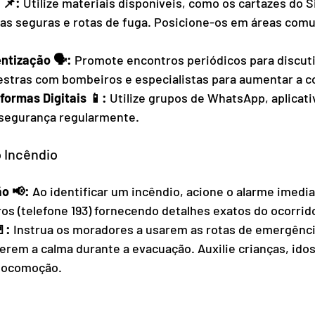
📌: 
Utilize materiais disponíveis, como os cartazes do S
cas seguras e rotas de fuga. Posicione-os em áreas comu
tização 🗣️: 
Promote encontros periódicos para discuti
lestras com bombeiros e especialistas para aumentar a c
ormas Digitais 📱: 
Utilize grupos de WhatsApp, aplicati
 segurança regularmente.
 Incêndio
o 📢:
 Ao identificar um incêndio, acione o alarme imedi
os (telefone 193) fornecendo detalhes exatos do ocorrid
: 
Instrua os moradores a usarem as rotas de emergênci
erem a calma durante a evacuação. Auxilie crianças, ido
 locomoção.