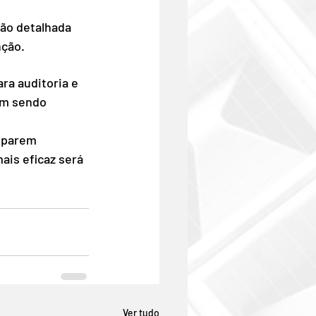
ão detalhada 
nção.
ra auditoria e 
am sendo 
iparem 
is eficaz será 
Ver tudo