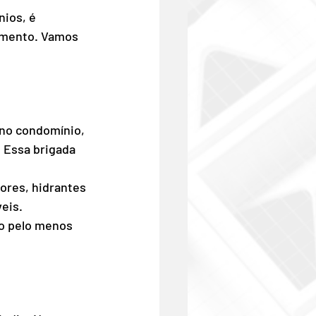
ios, é 
amento. Vamos 
no condomínio, 
 Essa brigada 
ores, hidrantes 
eis.
o pelo menos 