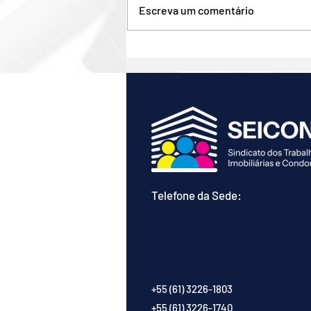
Escreva um comentário
Projetos na Câmara debatem
a obrigatoriedade de laudos
técnicos para inspeção
predial periódica
Telefone da Sede:
+55 (61) 3226-1803
+55 (61) 3226-1740