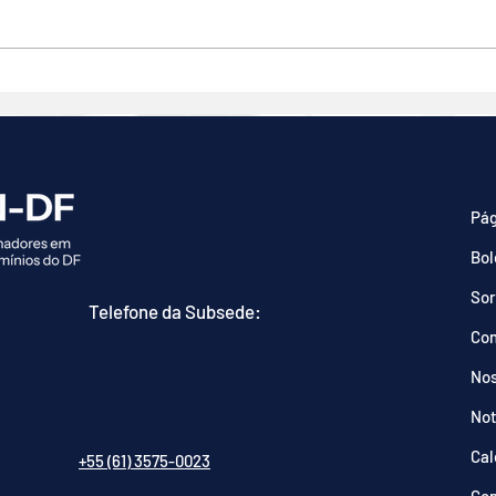
Debates no Congresso
Proj
abordam regras para locação
simp
por temporada e aplicativos
exec
em condomínios
cond
Pág
Bol
Sor
Telefone da Subsede:
Co
Nos
Not
Cal
+55 (61) 3575-0023
Con