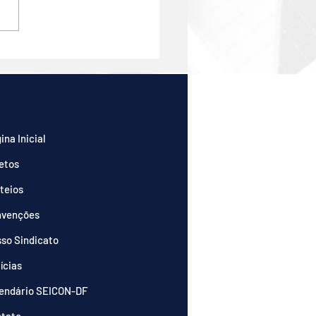
etos de Lei visam
lificar cobranças e
ução de cotas
ominiais atrasadas
ina Inicial
etos
teios
nvenções
so Sindicato
ícias
endário SEICON-DF
tato