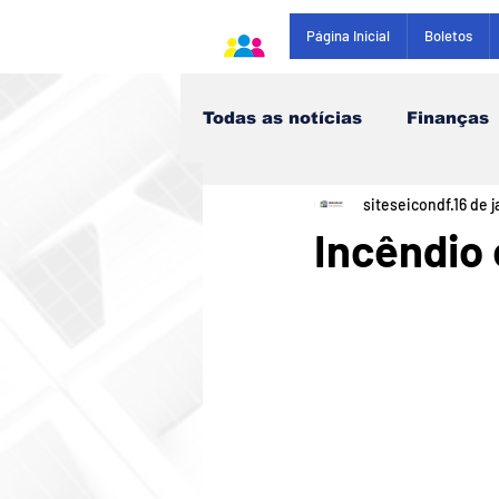
Página Inicial
Boletos
Todas as notícias
Finanças
siteseicondf
16 de j
Saúde
Incêndio