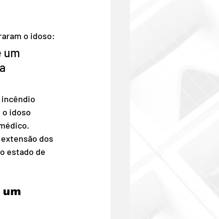
raram o idoso:
é um 
a 
 incêndio 
 o idoso 
 médico.
 extensão dos 
o estado de 
 um 