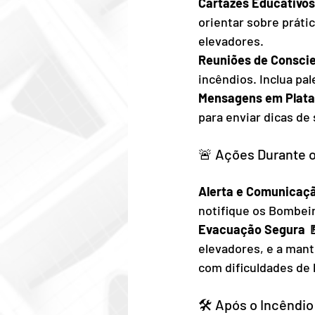
Cartazes Educativos 
orientar sobre práti
elevadores.
Reuniões de Conscien
incêndios. Inclua pa
Mensagens em Plataf
para enviar dicas de
🚨 Ações Durante o
Alerta e Comunicaçã
notifique os Bombeir
Evacuação Segura 
elevadores, e a mant
com dificuldades de
🛠️ Após o Incêndio