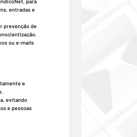
indicoNet, para 
ns, entradas e 
r prevenção de 
onscientização.
vos ou e-mails 
atamente e 
o.
a, evitando 
sos e pessoas 