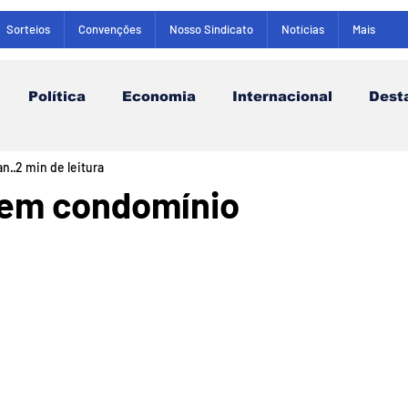
Sorteios
Convenções
Nosso Sindicato
Notícias
Mais
Política
Economia
Internacional
Dest
an.
2 min de leitura
 em condomínio