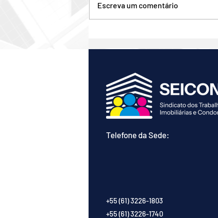
Escreva um comentário
TENTATIVA DE HOMICÍDIO:
ZELADOR DE PRÉDIO É
AGREDIDO A PAULADAS E
ESTÁ EM ESTADO
GRAVÍSSIMO.
Telefone da Sede:
+55 (61) 3226-1803
+55 (61) 3226-1740