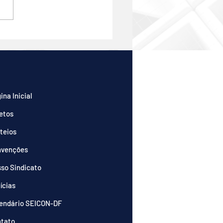
ANA DO TRABALHADOR
CONDOMÍNIO
ina Inicial
etos
teios
nvenções
so Sindicato
ícias
endário SEICON-DF
tato