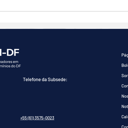
Zelador e morador de rua
SEM
discutiram antes de
EM 
espancamento na Asa Norte
Pág
Bol
Sor
Telefone da Subsede:
Co
Nos
Not
Cal
+55 (61) 3575-0023
Con