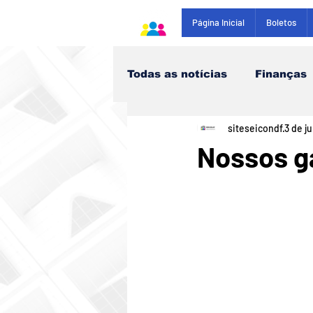
Página Inicial
Boletos
Todas as notícias
Finanças
siteseicondf
3 de j
Saúde
Nossos g