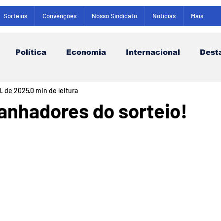
Sorteios
Convenções
Nosso Sindicato
Notícias
Mais
Política
Economia
Internacional
Dest
ul. de 2025
0 min de leitura
anhadores do sorteio!