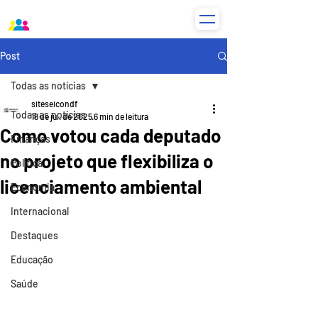
Post
Todas as notícias
siteseicondf
Todas as notícias
18 de jul. de 2025
6 min de leitura
Como votou cada deputado
Finanças
no projeto que flexibiliza o
Política
licenciamento ambiental
Economia
Internacional
Destaques
Educação
Saúde