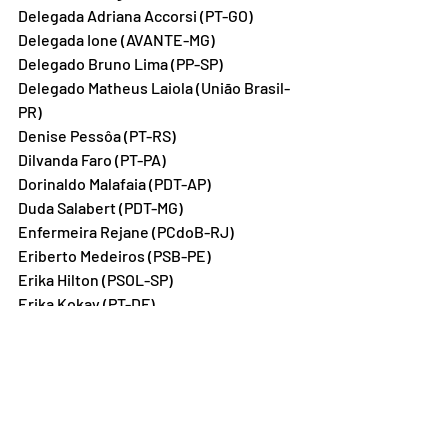
Delegada Adriana Accorsi (PT-GO)
Delegada Ione (AVANTE-MG)
Delegado Bruno Lima (PP-SP)
Delegado Matheus Laiola (União Brasil-
PR)
Denise Pessôa (PT-RS)
Dilvanda Faro (PT-PA)
Dorinaldo Malafaia (PDT-AP)
Duda Salabert (PDT-MG)
Enfermeira Rejane (PCdoB-RJ)
Eriberto Medeiros (PSB-PE)
Erika Hilton (PSOL-SP)
Erika Kokay (PT-DF)
Felipe Becari (União Brasil-SP)
Fernanda Melchionna (PSOL-RS)
Fernando Mineiro (PT-RN)
Flávio Nogueira (PT-PI)
Florentino Neto (PT-PI)
Gabriel Nunes (PSD-BA)